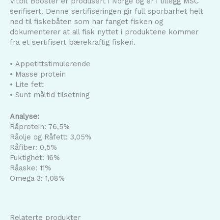
Vitbit Booster er produsert i Norge og er i tillegg MSC
serifisert. Denne sertifiseringen gir full sporbarhet helt
ned til fiskebåten som har fanget fisken og
dokumenterer at all fisk nyttet i produktene kommer
fra et sertifisert bærekraftig fiskeri.
• Appetittstimulerende
• Masse protein
• Lite fett
• Sunt måltid tilsetning
Analyse:
Råprotein: 76,5%
Råolje og Råfett: 3,05%
Råfiber: 0,5%
Fuktighet: 16%
Råaske: 11%
Omega 3: 1,08%
Relaterte produkter