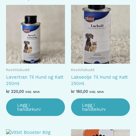
Kosttilskudd
Kosttilskudd
Levertran Til Hund og Katt
Lakseolje Til Hund og Katt
250ml
250ml
kr
220,00
kr
180,00
inkl. MVA
inkl. MVA
Legg i
Legg i
handlekurv
handlekurv