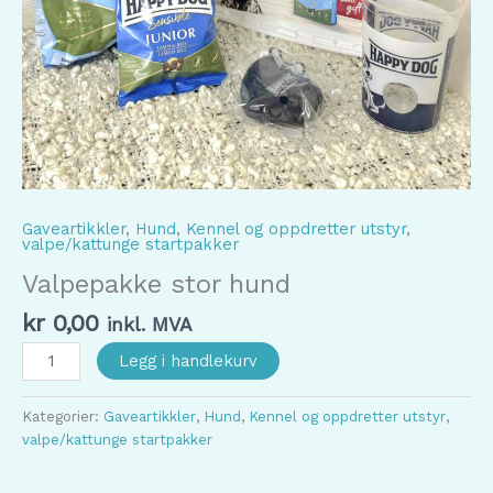
Gaveartikkler
,
Hund
,
Kennel og oppdretter utstyr
,
valpe/kattunge startpakker
Valpepakke stor hund
kr
0,00
inkl. MVA
Valpepakke
Legg i handlekurv
stor
hund
Kategorier:
Gaveartikkler
,
Hund
,
Kennel og oppdretter utstyr
,
antall
valpe/kattunge startpakker