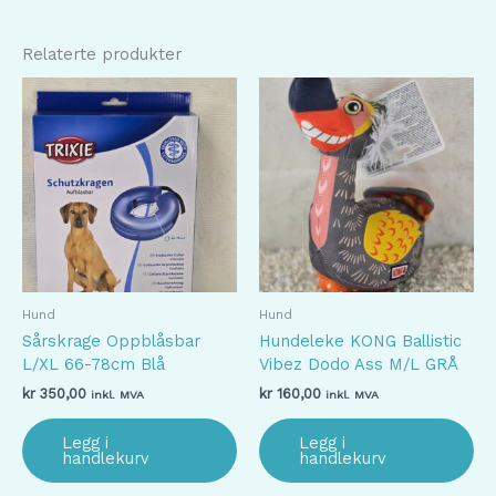
Relaterte produkter
Hund
Hund
Sårskrage Oppblåsbar
Hundeleke KONG Ballistic
L/XL 66-78cm Blå
Vibez Dodo Ass M/L GRÅ
kr
350,00
kr
160,00
inkl. MVA
inkl. MVA
Legg i
Legg i
handlekurv
handlekurv