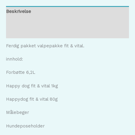
Beskrivelse
Tilleggsinformasjon
Omtaler (0)
Ferdig pakket valpepakke fit & vital.
innhold:
Forbøtte 6,2L
Happy dog fit & vital 1kg
Happydog fit & vital 80g
Målebeger
Hundeposeholder