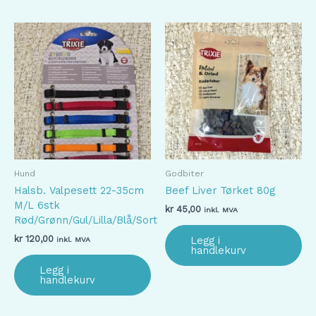
Hund
Godbiter
Halsb. Valpesett 22-35cm
Beef Liver Tørket 80g
M/L 6stk
kr
45,00
inkl. MVA
Rød/Grønn/Gul/Lilla/Blå/Sort
kr
120,00
Legg i
inkl. MVA
handlekurv
Legg i
handlekurv