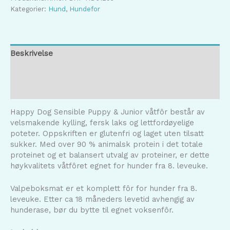
&
Kategorier:
Hund
,
Hundefor
Junior
M/Laks
400g
antall
Beskrivelse
Tilleggsinformasjon
Omtaler (0)
Happy Dog Sensible Puppy & Junior våtfôr består av
velsmakende kylling, fersk laks og lettfordøyelige
poteter. Oppskriften er glutenfri og laget uten tilsatt
sukker. Med over 90 % animalsk protein i det totale
proteinet og et balansert utvalg av proteiner, er dette
høykvalitets våtfôret egnet for hunder fra 8. leveuke.
Valpeboksmat er et komplett fôr for hunder fra 8.
leveuke. Etter ca 18 måneders levetid avhengig av
hunderase, bør du bytte til egnet voksenfôr.