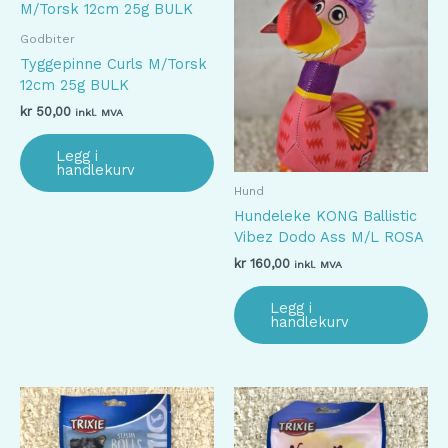
Godbiter
Tyggepinne Curls M/Torsk
12cm 25g BULK
kr
50,00
inkl. MVA
Legg i
handlekurv
Hund
Hundeleke KONG Ballistic
Vibez Dodo Ass M/L ROSA
kr
160,00
inkl. MVA
Legg i
handlekurv