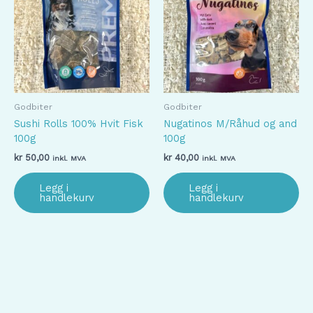
Godbiter
Godbiter
Sushi Rolls 100% Hvit Fisk
Nugatinos M/Råhud og and
100g
100g
kr
50,00
kr
40,00
inkl. MVA
inkl. MVA
Legg i
Legg i
handlekurv
handlekurv