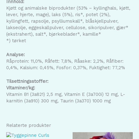
Innhold:
Kjøtt og animalske biprodukter (53% – kyllinghals, kjøtt,
lever, hjerte, mage), laks (5%), ris*, potet (2%),
kyllingfett, rapsolje, psylliumskall*, blåskjellpulver,
lakseolje, eggeskallpulver, cellulose, sikoripulver, gjær*
(ekstrahert), salt*, bjørkeblader*, kamille*
*) tørket
Analyse:
Råprotein: 11,0%, Råfett: 7,8%, Råaske: 2,2%, Råfiber:
0,4%, Kalsium: 0,45%, Fosfor: 0,37%, Fuktighet: 77,2%
Tilsettningsstoffer:
Vitaminer/kg:
Vitamin B1 (3a821) 2,5 mg, Vitamin E (3a700i) 12 mg, L-
karnitin (3a910) 300 mg, Taurin (3a370) 1000 mg
Relaterte produkter