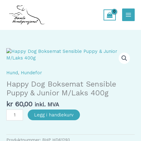
Hopp
rett
til
innholdet
Hund
,
Hundefor
Happy Dog Boksemat Sensible
Puppy & Junior M/Laks 400g
kr
60,00
inkl. MVA
Happy
Legg i handlekurv
Dog
Boksemat
Sensible
Puppy
Produktnummer:
BHP HD61293