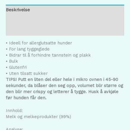
Beskrivelse
Tilleggsinformasjon
Omtaler (0)
• Ideell for allergiutsatte hunder
• For lang tyggeglede
• Bidrar til å forhindre tannstein og plakk
• Bulk
• Glutenfri
• Uten tilsatt sukker
TIPS! Putt en liten del eller hele i mikro ovnen i 45-90
sekunder, da blåser den seg opp, volumet blir større og
den blir mer crispy og letterer å tygge. Husk å avkjøle
før hunden får den.
Innhold:
Melk og melkeprodukter (99%)
Analyse: