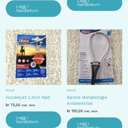
Legg i
handlekurv
Legg i
handlekurv
Hund
Hund
Hundelykt 2,5cm Rød
Børste Metallstrigle
Antielektrisk
kr
75,00
inkl. MVA
kr
150,00
inkl. MVA
Legg i
handlekurv
Legg i
handlekurv