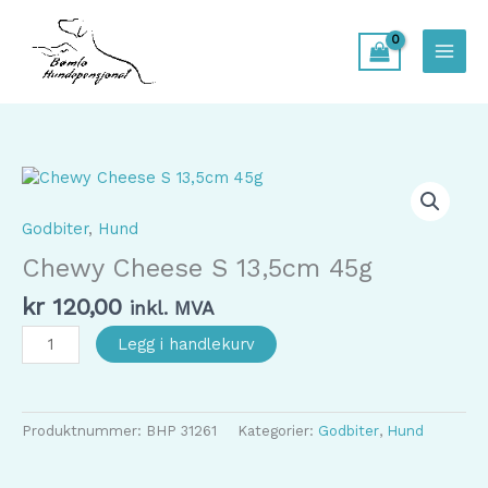
Hopp
rett
til
innholdet
Godbiter
,
Hund
Chewy Cheese S 13,5cm 45g
kr
120,00
inkl. MVA
Chewy
Legg i handlekurv
Cheese
S
13,5cm
45g
Produktnummer:
BHP 31261
Kategorier:
Godbiter
,
Hund
antall